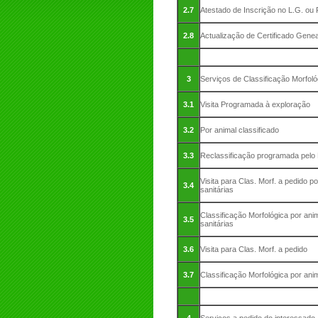
2.7
Atestado de Inscrição no L.G. ou 
2.8
Actualização de Certificado Genea
3
Serviços de Classificação Morfoló
3.1
Visita Programada à exploração
3.2
Por animal classificado
3.3
Reclassificação programada pel
Visita para Clas. Morf. a pedido p
3.4
sanitárias
Classificação Morfológica por anim
3.5
sanitárias
3.6
Visita para Clas. Morf. a pedido
3.7
Classificação Morfológica por ani