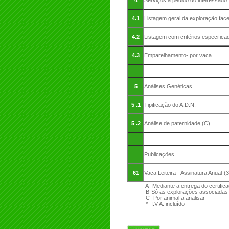
4
Serviços a pedido do interessado
4.1
Listagem geral da exploração face
4.2
Listagem com critérios especifica
4.3
Emparelhamento‑ por vaca
5
Análises Genéticas
5 .1
Tipificação do A.D.N.
5 .2
Análise de paternidade (C)
Publicações
61
Vaca Leiteira ‑ Assinatura Anual‑
A- Mediante a entrega do certificad
B-Só as explorações associadas ou
C- Por animal a analisar
*- I.V.A. incluído