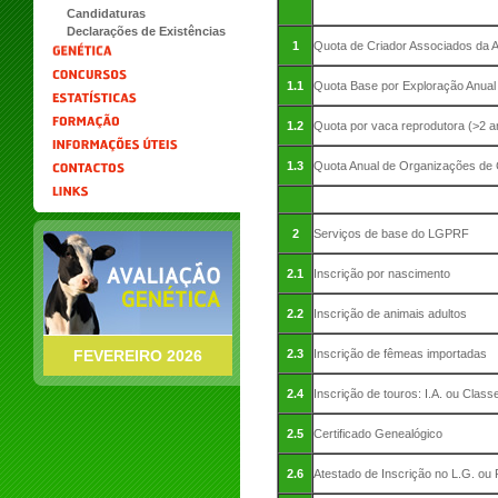
Candidaturas
Declarações de Existências
1
Quota de Criador Associados da A
1.1
Quota Base por Exploração Anual
1.2
Quota por vaca
reprodutora
(>2 a
1.3
Quota Anual de Organizações de 
2
Serviços de base do LGPRF
2.1
Inscrição por nascimento
2.2
Inscrição de animais adultos
FEVEREIRO 2026
2.3
Inscrição de fêmeas importadas
2.4
Inscrição de touros: I.A. ou Class
2.5
Certificado Genealógico
2.6
Atestado de Inscrição no L.G. ou 