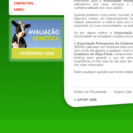
importante para a
Associação Portu
utilizadores dos seus serviços e 
confidencialidade dos seus dados.
Quando pedimos o seu nome, morada, tele
objectivo manter um relacionamento m
registo, passamos a tratá-lo pelo seu
responder às suas necessidades ou pedi
Se por algum motivo, a
Associação
necessidade de actualizar a política de p
A
Associação Portuguesa de Criadore
SERÃO utilizadas em nenhuma lista com f
nem serão divulgados a qualquer outra 
FEVEREIRO 2026
Criadores de Raça Frísia
compromete-se
esforço para garantir o uso de uma 
experiência on-line seja de dia para d
vez mais reforçados.
Sobre qualquer questão que tenha relat
Política de Privacidade
::
Sugira o Site
© APCRF 2008