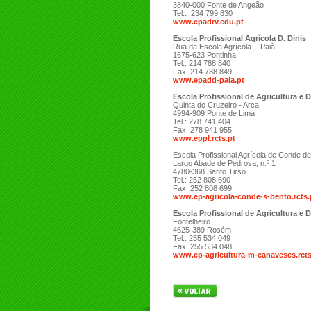
3840-000 Fonte de Angeão
Tel.: 234 799 830
www.epadrv.edu.pt
Escola Profissional Agrícola D. Dinis
Rua da Escola Agrícola - Paiã
1675-623 Pontinha
Tel.: 214 788 840
Fax: 214 788 849
www.epadd-paia.pt
Escola Profissional de Agricultura e
Quinta do Cruzeiro - Arca
4994-909 Ponte de Lima
Tel.: 278 741 404
Fax: 278 941 955
www.eppl.rcts.pt
Escola Profissional Agrícola de Conde de
Largo Abade de Pedrosa, n.º 1
4780-368 Santo Tirso
Tel.: 252 808 690
Fax: 252 808 699
www.ep-agricola-conde-s-bento.rcts.
Escola Profissional de Agricultura e
Fontelheiro
4625-389 Rosém
Tel.: 255 534 049
Fax: 255 534 048
www.ep-agricultura-m-canaveses.rcts