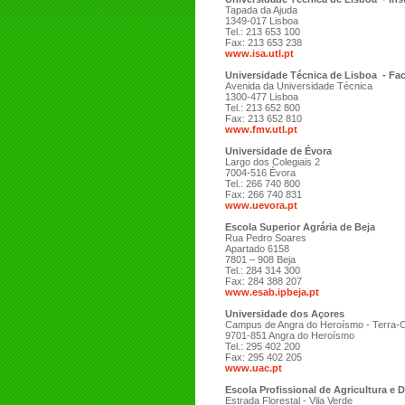
Tapada da Ajuda
1349-017 Lisboa
Tel.: 213 653 100
Fax: 213 653 238
www.isa.utl.pt
Universidade Técnica de Lisboa - Fac
Avenida da Universidade Técnica
1300-477 Lisboa
Tel.: 213 652 800
Fax: 213 652 810
www.fmv.utl.pt
Universidade de Évora
Largo dos Colegiais 2
7004-516 Évora
Tel.: 266 740 800
Fax: 266 740 831
www.uevora.pt
Escola Superior Agrária de Beja
Rua Pedro Soares
Apartado 6158
7801 – 908 Beja
Tel.: 284 314 300
Fax: 284 388 207
www.esab.ipbeja.pt
Universidade dos Açores
Campus de Angra do Heroísmo - Terra-
9701-851 Angra do Heroísmo
Tel.: 295 402 200
Fax: 295 402 205
www.uac.pt
Escola Profissional de Agricultura e
Estrada Florestal - Vila Verde