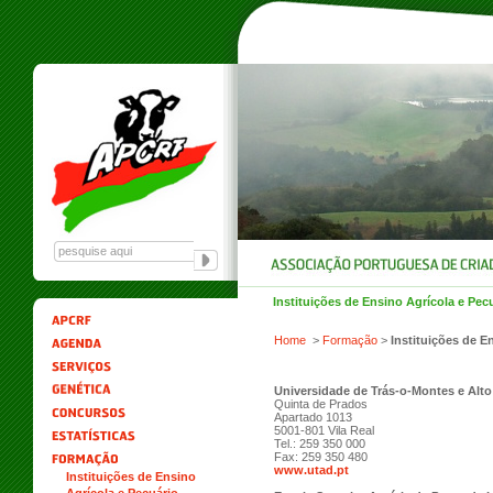
Instituições de Ensino Agrícola e Pec
Home
>
Formação
>
Instituições de E
Universidade de Trás-o-Montes e Alt
Quinta de Prados
Apartado 1013
5001-801 Vila Real
Tel.: 259 350 000
Fax: 259 350 480
www.utad.pt
Instituições de Ensino