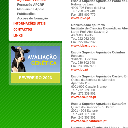
Agrícola e Pecuário
Escola Superior Agrária de Ponte de 
Refóios do Lima
Formação APCRF
4990-706 Ponte de Lima
Manuais de Apoio
Tel.: 258 909 740
Publicações
Fax: 258 909 779
www.ipvc.pt
Acções de formação
Universidade do Porto
Instituto de Ciências Biomédicas Abel
Largo Prof. Abel Salazar, 2
4099-003 Porto
Tel.: 222 062 200
Fax: 222 062 232
www.icbas.up.pt
Escola Superior Agrária de Coimbra
Bencanta
3040-316 Coimbra
Tel.: 239 802 940
Fax: 239 802 979
www.ipc.pt
Escola Superior Agrária de Castelo B
FEVEREIRO 2026
Quinta da Senhora de Mércules
Apartado 119
6001-909 Castelo Branco
Tel.: 272 339 900
Fax: 272 339 901
www.esa.ipcb.pt
Escola Superior Agrária de Santarém
Quinta do Galinheiro - S. Pedro
2001 - 904 Santarém
Tel.: 243 307 300
Fax: 243 307 301
www.esa.ipsantarem.pt
Universidade Técnica de Lisboa - Ins