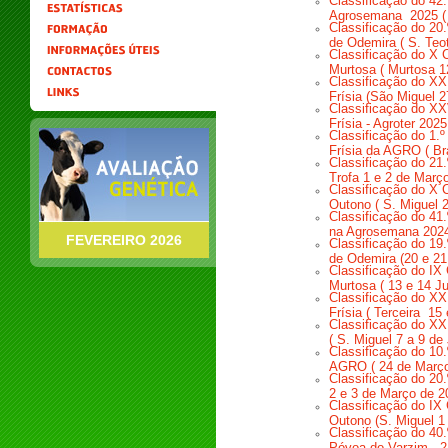
Classificação do 42
Agrosemana 2025 ( 
Classificação do 20
de Odemira ( S. Teo
Classificação do X 
Murtosa ( Murtosa 1
Classificação do XX
Frísia (São Miguel 
Classificação do XX
Frísia - Agroter 202
Classificação do 1.
Frísia da AGRO ( Bra
Classificação do 21.
Trofa 1 e 2 de Març
Classificação do X 
Outono ( S. Miguel
Classificação do 41
na Agrosemana 2024
FEVEREIRO 2026
Classificação do 19
de Odemira (20 e 21
Classificação do IX
Murtosa ( 13 e 14 J
Classificação do XX
Frísia ( Terceira 15
Classificação do XX
( S. Miguel 7 a 9 de
Classifica
ção do 10.
AGRO ( 24 de Março
Classificação do 20.
2 e 3 de Março de 2
Classificação do IX
Outono (S. Miguel 1
Classificação do 40.
Póvoa do Varzim , 2